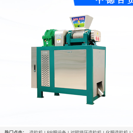
热门点击：
造粒机
|
BB肥设备
|
对辊挤压造粒机
|
化肥造粒机
|