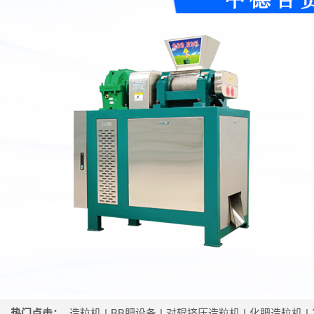
热门点击：
造粒机
|
BB肥设备
|
对辊挤压造粒机
|
化肥造粒机
|