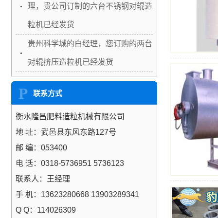
理，贵公司订制的六台不锈钢对辊造
粒机已经发货
贵州科学城的白经理，您订购的两台
对辊挤压造粒机已经发货
联系方式
衡水隆昌肥料造粒机械有限公司
地 址：武邑县东风东路127号
邮 编：053400
电 话：0318-5736951 5736123
联系人：王经理
手 机：13623280668 13903289341
Q Q：114026309