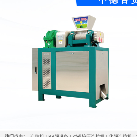
热门点击：
造粒机
|
BB肥设备
|
对辊挤压造粒机
|
化肥造粒机
|