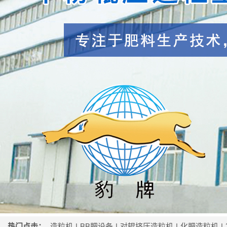
热门点击：
造粒机
|
BB肥设备
|
对辊挤压造粒机
|
化肥造粒机
|