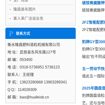
生产场景
硫铵黄腐酸钾
隆昌装车图片
硫铵黄腐酸钾
客人来厂洽谈业务
2FZ智能配
2FZ智能配
联系方式
豹牌GY型3
衡水隆昌肥料造粒机械有限公司
豹牌GY型3
地 址：武邑县东风东路127号
输出”在不同
邮 编：053400
电 话：0318-5736951 5736123
五一劳动节快
联系人：王经理
值此五一国际
手 机：13623280668 13903289341
2025年圆
Q Q：114026309
豹牌圆盘造粒
邮 箱：bao@huafeisb.cn
艺，还与当地