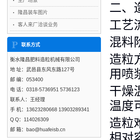
生产场景
二、
隆昌装车图片
工艺
客人来厂洽谈业务
混料
联系方式
造粒
衡水隆昌肥料造粒机械有限公司
地 址：武邑县东风东路127号
用喷
邮 编：053400
干燥
电 话：0318-5736951 5736123
联系人：王经理
温度可
手 机：13623280668 13903289341
造粒
Q Q：114026309
邮 箱：bao@huafeisb.cn
相对