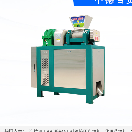
热门点击：
造粒机
|
BB肥设备
|
对辊挤压造粒机
|
化肥造粒机
|