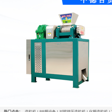
热门点击：
造粒机
|
BB肥设备
|
对辊挤压造粒机
|
化肥造粒机
|